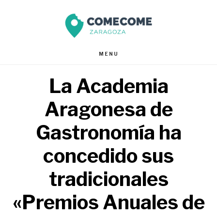
Saltar
Saltar
al
al
contenido
pie
MENU
principal
de
La Academia
página
Aragonesa de
Gastronomía ha
concedido sus
tradicionales
«Premios Anuales de