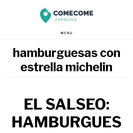
Saltar
Saltar
al
al
contenido
pie
MENU
principal
de
hamburguesas con
página
estrella michelin
EL SALSEO:
HAMBURGUES