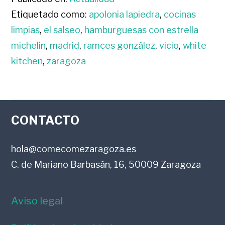
Etiquetado como:
apolonia lapiedra
,
cocinas
limpias
,
el salseo
,
hamburguesas con estrella
michelin
,
madrid
,
ramces gonzález
,
vicio
,
white
kitchen
,
zaragoza
FOOTER
CONTACTO
hola@comecomezaragoza.es
C. de Mariano Barbasán, 16, 50009 Zaragoza
Aviso legal