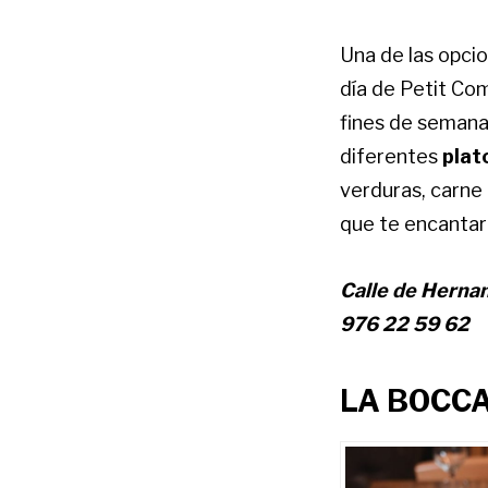
Una de las opci
día de Petit Com
fines de semana 
diferentes
plat
verduras, carne
que te encantar
Calle de Herna
976 22 59 62
LA BOCC