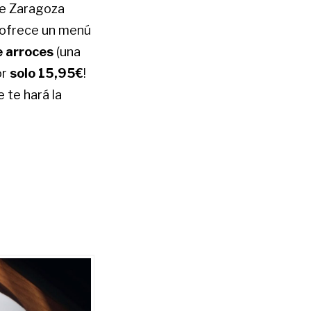
de Zaragoza
, ofrece un menú
e arroces
(una
or
solo 15,95€
!
 te hará la