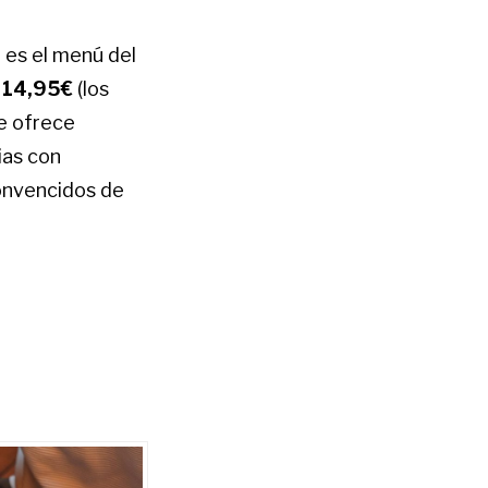
 es el menú del
o 14,95€
(los
te ofrece
ias con
onvencidos de