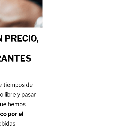
 PRECIO,
RANTES
de tiempos de
 libre y pasar
 que hemos
o por el
ebidas