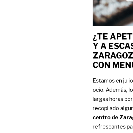
¿TE APET
Y A ESCA
ZARAGOZ
CON MEN
Estamos en julio
ocio. Además, l
largas horas por
recopilado algu
centro de Zar
refrescantes par