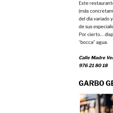
Este restaurant
(más concretame
del día variado 
de sus especial
Por cierto… disp
“bocca” agua.
Calle Madre Ve
976 21 80 18
GARBO G