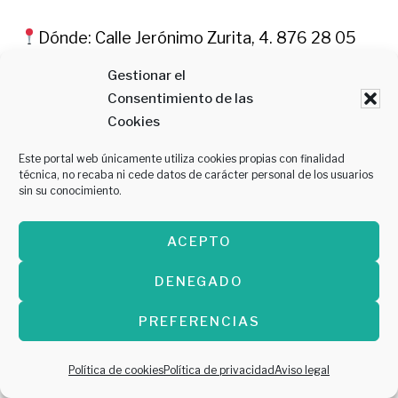
Dónde: Calle Jerónimo Zurita, 4. 876 28 05
25
Gestionar el
Consentimiento de las
Cookies
Este portal web únicamente utiliza cookies propias con finalidad
6-Basho Café
técnica, no recaba ni cede datos de carácter personal de los usuarios
sin su conocimiento.
ACEPTO
DENEGADO
PREFERENCIAS
Política de cookies
Política de privacidad
Aviso legal