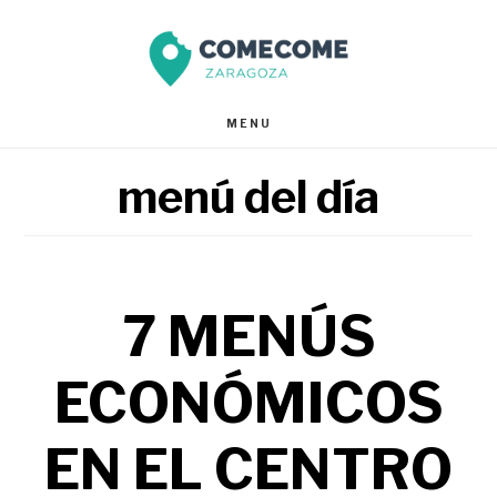
Saltar
Saltar
al
al
contenido
pie
MENU
principal
de
menú del día
página
7 MENÚS
ECONÓMICOS
EN EL CENTRO