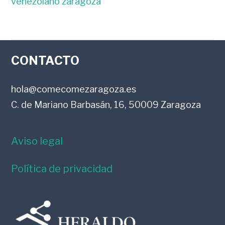
venezolano zaragoza
FOOTER
CONTACTO
hola@comecomezaragoza.es
C. de Mariano Barbasán, 16, 50009 Zaragoza
Aviso legal
Política de privacidad