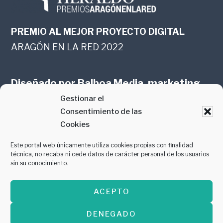
PREMIO AL MEJOR PROYECTO DIGITAL
ARAGÓN EN LA RED 2022
Diseñado por
Balboa Media, marketing
Gestionar el
online en Zaragoza
Consentimiento de las
Cookies
Este portal web únicamente utiliza cookies propias con finalidad
técnica, no recaba ni cede datos de carácter personal de los usuarios
sin su conocimiento.
PREMIO AL MEJOR CONTENIDO
ACEPTO
GASTROMANÍA 2018
DENEGADO