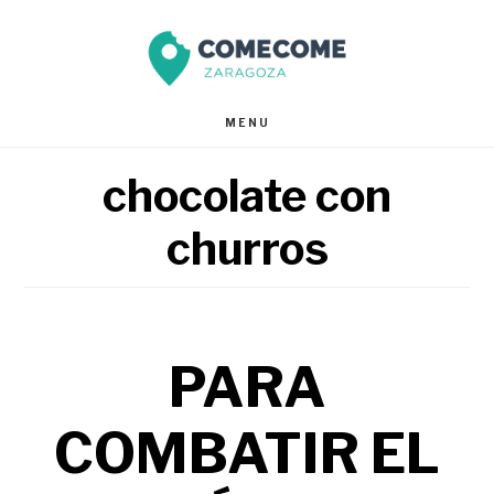
Saltar
Saltar
al
al
contenido
pie
MENU
principal
de
chocolate con
página
churros
PARA
COMBATIR EL