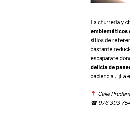
La churrería y c
emblemáticos 
sitios de refere
bastante reducid
escaparate dond
delicia de pas
paciencia… ¡La 
Calle Prudenc
☎ 976 393 75