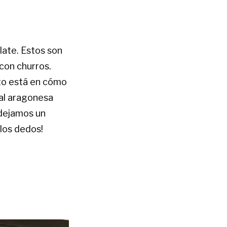
late. Estos son
con churros.
eto está en cómo
tal aragonesa
 dejamos un
 los dedos!