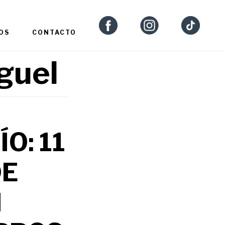
OS
CONTACTO
guel
O: 11
DE
N