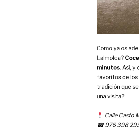
Como ya os adel
Lalmolda?
Cocer
minutos
. Así, 
favoritos de los
tradición que s
una visita?
Calle Casto 
☎ 976 398 29