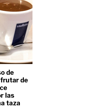
so de
frutar de
lce
r las
na taza