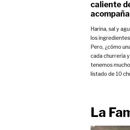
caliente d
acompaña
Harina, sal y ag
los ingredientes
Pero, ¿cómo una
cada churrería y
tenemos muchos 
listado de 10 ch
La Fa