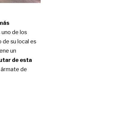
 más
s uno de los
 de su local es
iene un
utar de esta
, ármate de