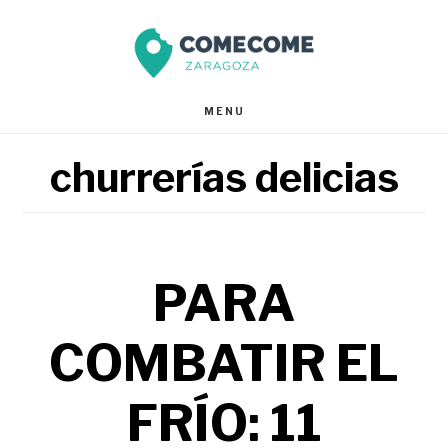
Saltar
Saltar
al
al
contenido
pie
MENU
principal
de
churrerías delicias
página
PARA
COMBATIR EL
FRÍO: 11