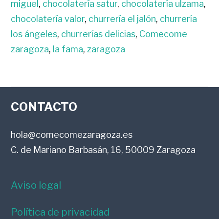
miguel
,
chocolatería satur
,
chocolatería ulzama
,
chocolatería valor
,
churrería el jalón
,
churrería
los ángeles
,
churrerías delicias
,
Comecome
zaragoza
,
la fama
,
zaragoza
FOOTER
CONTACTO
hola@comecomezaragoza.es
C. de Mariano Barbasán, 16, 50009 Zaragoza
Aviso legal
Política de privacidad