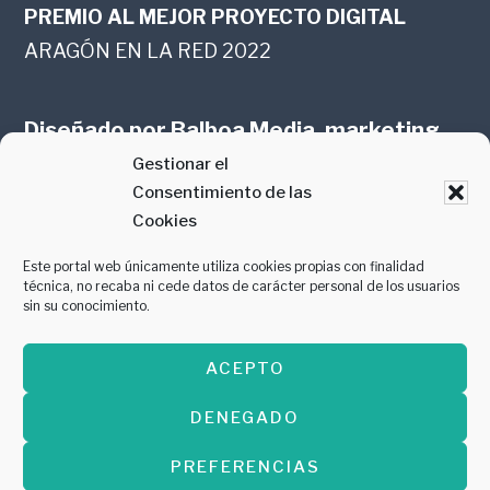
PREMIO AL MEJOR PROYECTO DIGITAL
ARAGÓN EN LA RED 2022
Diseñado por
Balboa Media, marketing
Gestionar el
online en Zaragoza
Consentimiento de las
Cookies
Este portal web únicamente utiliza cookies propias con finalidad
técnica, no recaba ni cede datos de carácter personal de los usuarios
sin su conocimiento.
PREMIO AL MEJOR CONTENIDO
ACEPTO
GASTROMANÍA 2018
DENEGADO
PREFERENCIAS
Copyright © 2026 ·
Diseñado por
Balboa