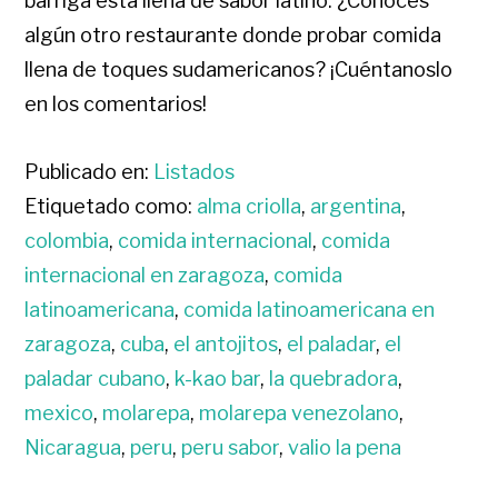
barriga está llena de sabor latino. ¿Conoces
algún otro restaurante donde probar comida
llena de toques sudamericanos? ¡Cuéntanoslo
en los comentarios!
Publicado en:
Listados
Etiquetado como:
alma criolla
,
argentina
,
colombia
,
comida internacional
,
comida
internacional en zaragoza
,
comida
latinoamericana
,
comida latinoamericana en
zaragoza
,
cuba
,
el antojitos
,
el paladar
,
el
paladar cubano
,
k-kao bar
,
la quebradora
,
mexico
,
molarepa
,
molarepa venezolano
,
Nicaragua
,
peru
,
peru sabor
,
valio la pena