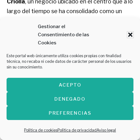
Criolla
, un negocio ubicado en el centro que a lo
largo del tiempo se ha consolidado como un
lugar de referencia en cuento a empanadas
Gestionar el
argentinas. El concepto es claro: elaboración de
Consentimiento de las
forma artesanal, utilizando productos de
Cookies
temporada y productores de Km 0.
Este portal web únicamente utiliza cookies propias con finalidad
técnica, no recaba ni cede datos de carácter personal de los usuarios
sin su conocimiento.
Así este local se ha ido reconstruyendo a golpe
de susto, atendiendo a las normas estrictas
ACEPTO
sanitarias y a los cambios inesperados en el
consumo. El camino no está siendo fácil. A los
DENEGADO
sobresaltos semanales se suma el hecho de que
PREFERENCIAS
no cuenta con terraza, lo que complica sus
opciones.
Política de cookies
Política de privacidad
Aviso legal