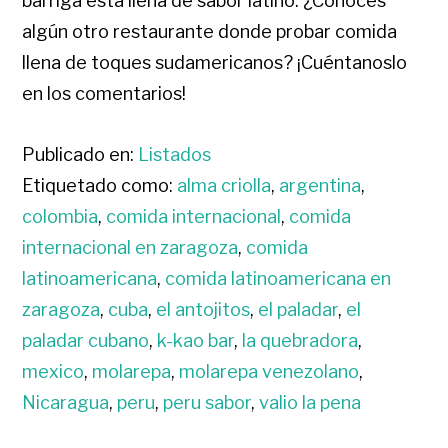
barriga está llena de sabor latino. ¿Conoces
algún otro restaurante donde probar comida
llena de toques sudamericanos? ¡Cuéntanoslo
en los comentarios!
Publicado en:
Listados
Etiquetado como:
alma criolla
,
argentina
,
colombia
,
comida internacional
,
comida
internacional en zaragoza
,
comida
latinoamericana
,
comida latinoamericana en
zaragoza
,
cuba
,
el antojitos
,
el paladar
,
el
paladar cubano
,
k-kao bar
,
la quebradora
,
mexico
,
molarepa
,
molarepa venezolano
,
Nicaragua
,
peru
,
peru sabor
,
valio la pena