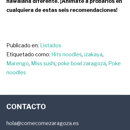
hawaiana diferente. ¡Anímate a probarlos en
cualquiera de estas seis recomendaciones!
Publicado en:
Listados
Etiquetado como:
Hits noodles
,
izakaya
,
Marengo
,
Miss sushi
,
poke bowl zaragoza
,
Poke
noodles
FOOTER
CONTACTO
hola@comecomezaragoza.es