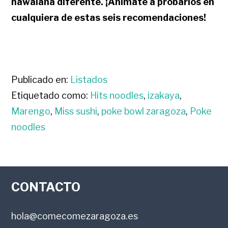
hawaiana diferente. ¡Anímate a probarlos en
cualquiera de estas seis recomendaciones!
Publicado en:
Listados
Etiquetado como:
Hits noodles
,
izakaya
,
Marengo
,
Miss sushi
,
poke bowl zaragoza
,
Poke
noodles
FOOTER
CONTACTO
hola@comecomezaragoza.es