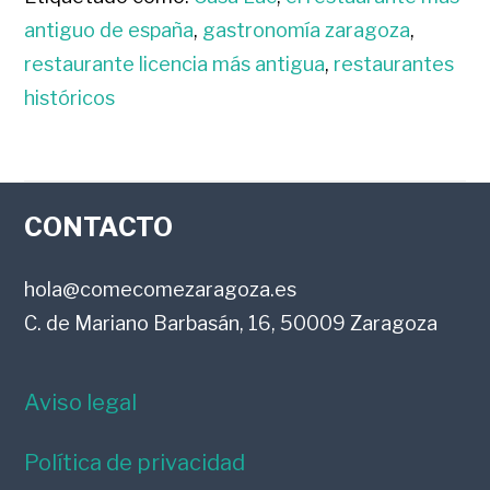
antiguo de españa
,
gastronomía zaragoza
,
restaurante licencia más antigua
,
restaurantes
históricos
FOOTER
CONTACTO
hola@comecomezaragoza.es
C. de Mariano Barbasán, 16, 50009 Zaragoza
Aviso legal
Política de privacidad