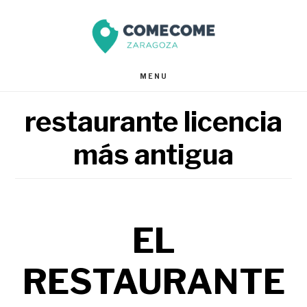
Saltar
Saltar
al
al
contenido
pie
MENU
principal
de
restaurante licencia
página
más antigua
EL
RESTAURANTE