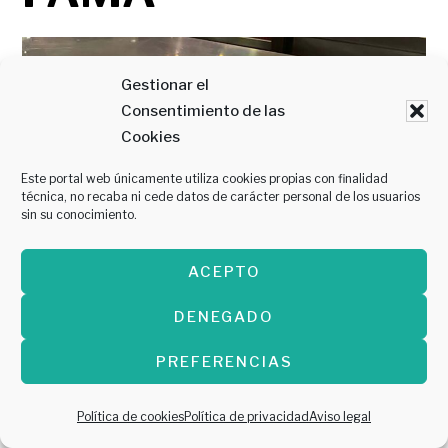
Gestionar el
Consentimiento de las
Cookies
Este portal web únicamente utiliza cookies propias con finalidad
técnica, no recaba ni cede datos de carácter personal de los usuarios
sin su conocimiento.
ACEPTO
DENEGADO
Este establecimiento es uno de los más
PREFERENCIAS
emblemáticos de la capital aragonesa y desde
luego su nombre sí le hace justicia. Está situada
Política de cookies
Política de privacidad
Aviso legal
en el centro de Zaragoza y por si había duda,
su