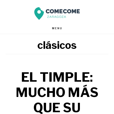
Saltar
Saltar
al
al
contenido
pie
MENU
principal
de
clásicos
página
EL TIMPLE:
MUCHO MÁS
QUE SU