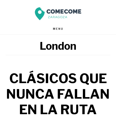
Saltar
Saltar
al
al
contenido
pie
MENU
principal
de
London
página
CLÁSICOS QUE
NUNCA FALLAN
EN LA RUTA