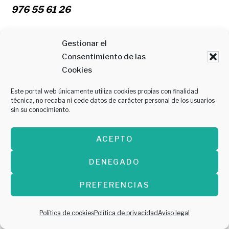
976 55 61 26
Mr Dumbo
Gestionar el
Consentimiento de las
Cookies
Este portal web únicamente utiliza cookies propias con finalidad
técnica, no recaba ni cede datos de carácter personal de los usuarios
sin su conocimiento.
ACEPTO
DENEGADO
PREFERENCIAS
Política de cookies
Política de privacidad
Aviso legal
¿Quieres disfrutar de la mejor comida de