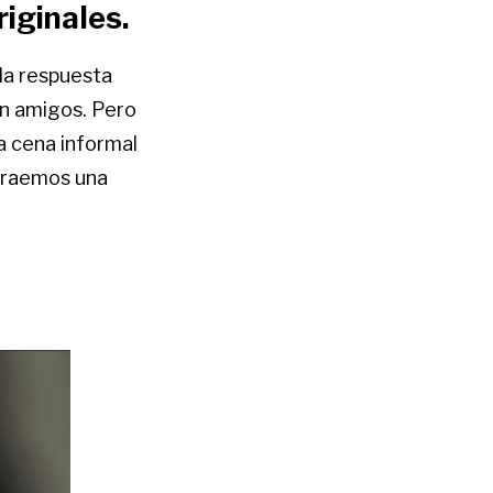
iginales.
 la respuesta
on amigos. Pero
na cena informal
 traemos una