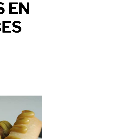
S EN
BES