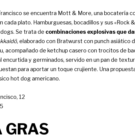
 Francisco se encuentra Mott & More, una bocatería c
n cada plato. Hamburguesas, bocadillos y sus «Rock &
 dogs. Se trata de
combinaciones explosivas que da
kkaidō,
elaborado con Bratwurst con punch asiático d
u, acompañado de ketchup casero con trocitos de b
l encurtida y germinados, servido en un pan de textu
uestan para aportar un toque crujiente. Una propuest
lásico hot dog americano.
ncisco, 12
5
 GRAS