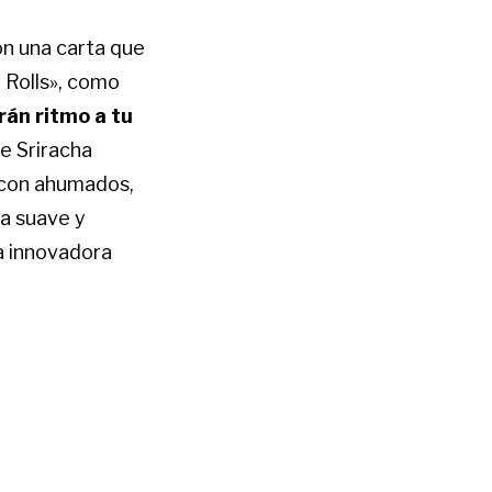
on una carta que
 Rolls», como
rán ritmo a tu
e Sriracha
acon ahumados,
ra suave y
a innovadora