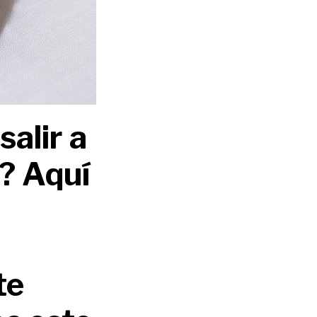
alir a
? Aquí
te