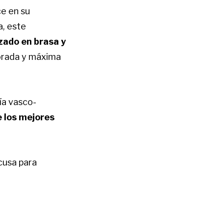
ce en su
a, este
zado en brasa y
orada y máxima
ía vasco-
 los mejores
cusa para