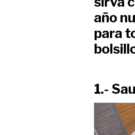
sirva 
año nu
para t
bolsil
1.- Sa