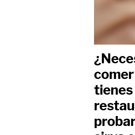
¿Neces
comer 
tienes
restau
probar