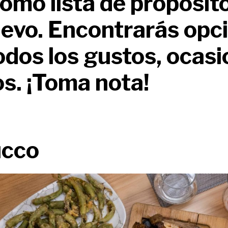
como lista de propósit
evo. Encontrarás opc
odos los gustos, ocasi
los. ¡Toma nota!
ucco