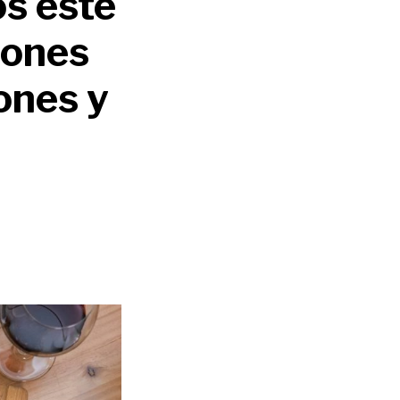
os este
iones
ones y