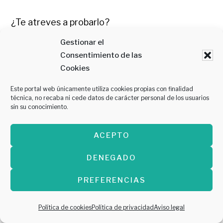
¿Te atreves a probarlo?
Gestionar el
Consentimiento de las
Cookies
Calle Cinegio, 3 (El Tubo).
Este portal web únicamente utiliza cookies propias con finalidad
633 01 26 57
técnica, no recaba ni cede datos de carácter personal de los usuarios
sin su conocimiento.
ACEPTO
11.- Bloody
DENEGADO
PREFERENCIAS
Política de cookies
Política de privacidad
Aviso legal