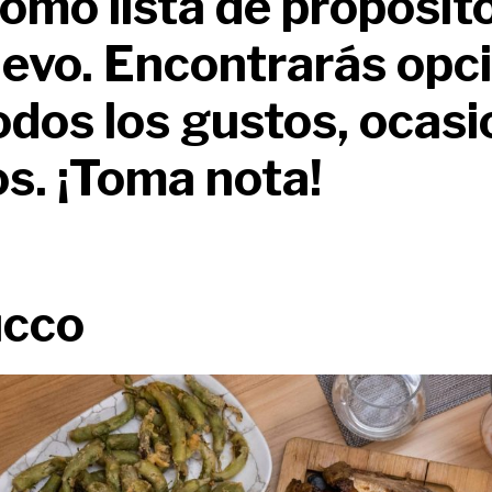
como lista de propósit
evo. Encontrarás opc
odos los gustos, ocasi
los. ¡Toma nota!
ucco