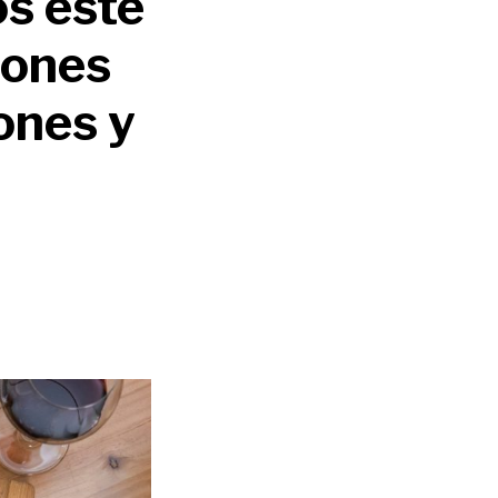
os este
iones
ones y