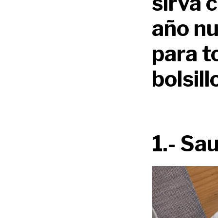
sirva 
año nu
para t
bolsil
1.- Sa