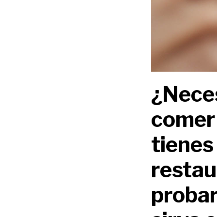
¿Neces
comer 
tienes
restau
probar