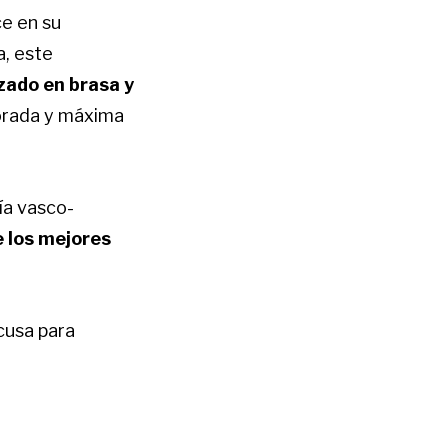
ce en su
a, este
zado en brasa y
orada y máxima
ía vasco-
 los mejores
cusa para