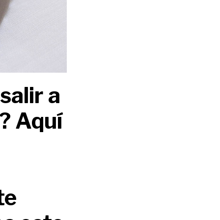
alir a
? Aquí
te