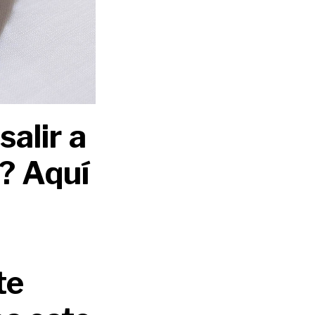
alir a
? Aquí
te