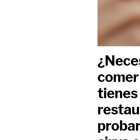
¿Neces
comer 
tienes
restau
probar