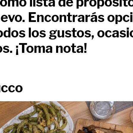
como lista de propósit
evo. Encontrarás opc
odos los gustos, ocasi
los. ¡Toma nota!
ucco