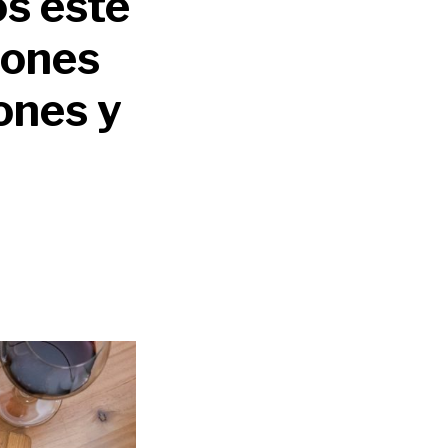
os este
iones
ones y