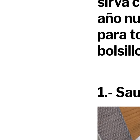
sirva 
año nu
para t
bolsil
1.- Sa