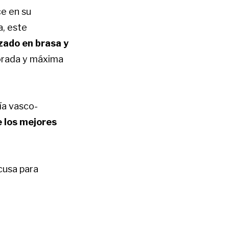
ce en su
a, este
zado en brasa y
orada y máxima
ía vasco-
 los mejores
cusa para