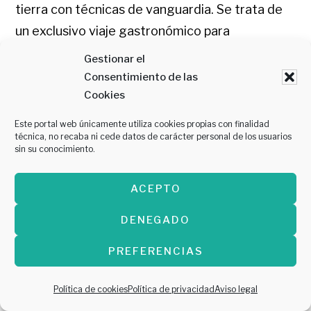
tierra con técnicas de vanguardia. Se trata de
un exclusivo viaje gastronómico para
únicamente 12 comensales con Canfranc como
Gestionar el
punto de partida.
Consentimiento de las
Cookies
Avenida Fernando el Católico 2, Canfranc-
Este portal web únicamente utiliza cookies propias con finalidad
Estación. Huesca
técnica, no recaba ni cede datos de carácter personal de los usuarios
sin su conocimiento.
974 27 02 41
ACEPTO
CALLIZO
DENEGADO
PREFERENCIAS
Política de cookies
Política de privacidad
Aviso legal