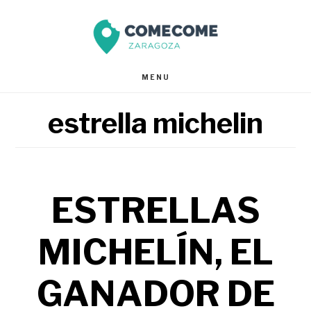
Saltar
Saltar
al
al
contenido
pie
MENU
principal
de
estrella michelin
página
ESTRELLAS
MICHELÍN, EL
GANADOR DE