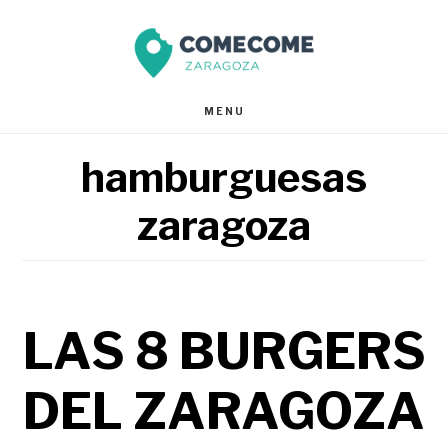
Saltar
Saltar
al
al
contenido
pie
MENU
principal
de
hamburguesas
página
zaragoza
LAS 8 BURGERS
DEL ZARAGOZA