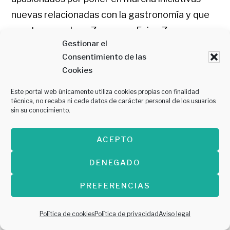
nuevas relacionadas con la gastronomía y que
aporten un valor a Zaragoza: Enjoy Zaragoza,
Gestionar el
Comecome Zaragoza, High Grossery, Hoy
Consentimiento de las
Aragón y el equipo de Yolanda Gil, que cuenta
Cookies
con amplia experiencia en la organización de
Este portal web únicamente utiliza cookies propias con finalidad
diferentes eventos gastro.
técnica, no recaba ni cede datos de carácter personal de los usuarios
sin su conocimiento.
Como no podría ser de otra manera, este
ACEPTO
evento cuenta con el apoyo de la Asociación de
Empresarios de Cafés y Bares de Zaragoza y
DENEGADO
Provincia. De esta manera se incentiva la
PREFERENCIAS
visibilidad y la puesta en valor de un plato
presente en todo tipo de negocio hostelero:
Política de cookies
Política de privacidad
Aviso legal
cafeterías, bocaterías, bares y restaurantes,