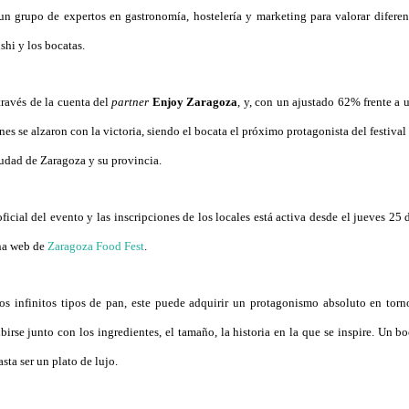
un grupo de expertos en gastronomía, hostelería y marketing para valorar diferen
shi y los bocatas.
través de la cuenta del
partner
Enjoy Zaragoza
, y, con un ajustado 62% frente a 
es se alzaron con la victoria, siendo el bocata el próximo protagonista del festival 
iudad de Zaragoza y su provincia.
icial del evento y las inscripciones de los locales está activa desde el jueves 25 
ina web de
Zaragoza Food Fest
.
os infinitos tipos de pan, este puede adquirir un protagonismo absoluto en torno
birse junto con los ingredientes, el tamaño, la historia en la que se inspire. Un 
ta ser un plato de lujo.