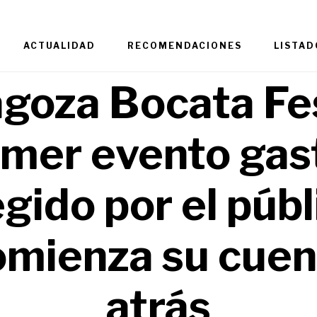
ACTUALIDAD
RECOMENDACIONES
LISTAD
goza Bocata Fes
imer evento gas
egido por el públ
omienza su cuen
atrás