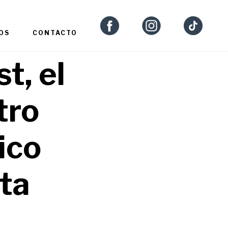
OS
CONTACTO
t, el
tro
ico
ta