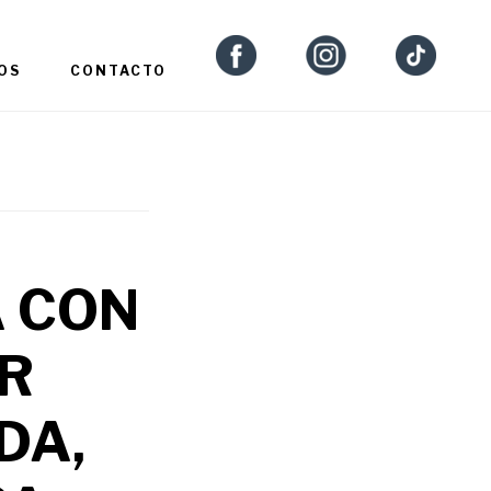
OS
CONTACTO
 CON
OR
DA,