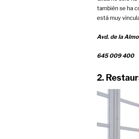
también se ha c
está muy vincula
Avd. de la Almo
645 009 400
2. Restau