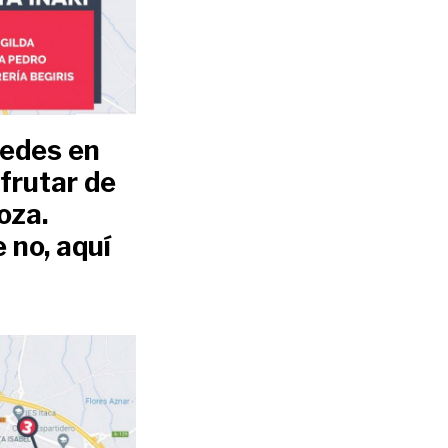
uedes en
frutar de
oza.
 no, aquí