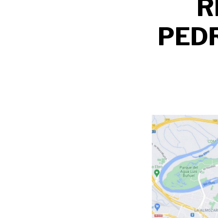
R
PEDR