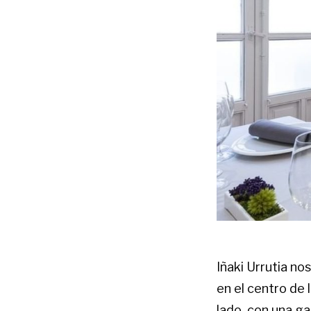
Iñaki Urrutia n
en el centro de
lado, con una ga