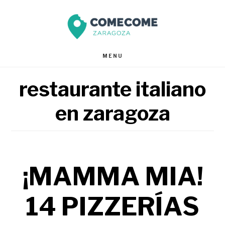
Saltar
Saltar
al
al
contenido
pie
MENU
principal
de
restaurante italiano
página
en zaragoza
¡MAMMA MIA!
14 PIZZERÍAS