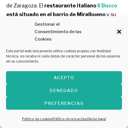
de Zaragoza. El
restaurante italiano
Il Bucco
está situado en el barrio de Miralbueno
y su
especialidad es la comida italiana, con especial
Gestionar el
atención a sus pizzas.
Consentimiento de las
Cookies
Cuentan con más de una treintena de
Este portal web únicamente utiliza cookies propias con finalidad
técnica, no recaba ni cede datos de carácter personal de los usuarios
variedades de este producto, desde las más
sin su conocimiento.
clásicas a otras más innovadoras como la de
tomate, mozzarella de búfala, boletus, gambas
ACEPTO
y salmón ahumado o la ‘Buonissima’, que lleva
DENEGADO
tomate, mozzarella, carne picada, emmental,
cebolla caramelizada y olivas negras. También
PREFERENCIAS
tienen una amplia oferta de pasta fresca y,
Política de cookies
Política de privacidad
Aviso legal
como es tradicional en este tipo de